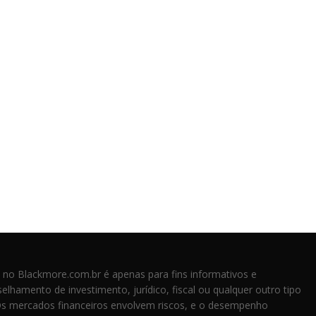
 no Blackmore.com.br é apenas para fins informativos e
elhamento de investimento, jurídico, fiscal ou qualquer outro tipo
Os mercados financeiros envolvem riscos, e o desempenho