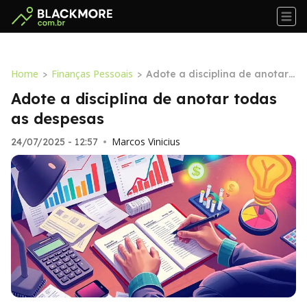
Home
Finanças Pessoais
>
>
Adote a disciplina de anotar t
odas as despesas
Adote a disciplina de anotar todas
as despesas
Marcos Vinicius
24/07/2025 - 12:57
•