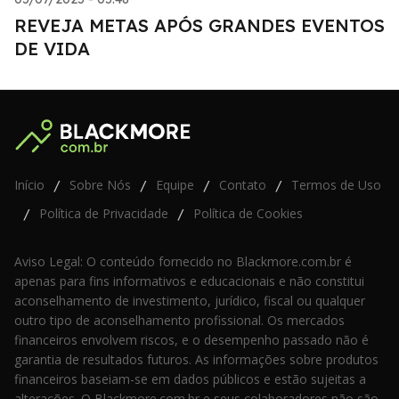
REVEJA METAS APÓS GRANDES EVENTOS
DE VIDA
Início
Sobre Nós
Equipe
Contato
Termos de Uso
/
/
/
/
Política de Privacidade
Política de Cookies
/
/
Aviso Legal: O conteúdo fornecido no Blackmore.com.br é
apenas para fins informativos e educacionais e não constitui
aconselhamento de investimento, jurídico, fiscal ou qualquer
outro tipo de aconselhamento profissional. Os mercados
financeiros envolvem riscos, e o desempenho passado não é
garantia de resultados futuros. As informações sobre produtos
financeiros baseiam-se em dados públicos e estão sujeitas a
alterações. O Blackmore.com.br e seus colaboradores não são