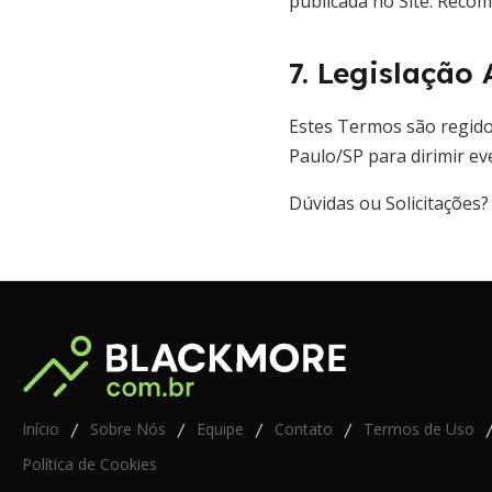
publicada no Site. Reco
7. Legislação 
Estes Termos são regidos
Paulo/SP para dirimir ev
Dúvidas ou Solicitações
Início
Sobre Nós
Equipe
Contato
Termos de Uso
/
/
/
/
Política de Cookies