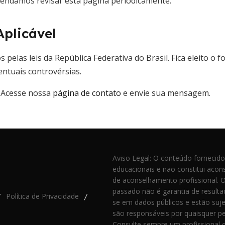
mendamos revisar esta página periodicamente.
Aplicável
 pelas leis da República Federativa do Brasil. Fica eleito o 
entuais controvérsias.
? Acesse nossa
página de contato
e envie sua mensagem.
Aviso Legal: O conteúdo fornecido
educacionais e não constitui acons
de aconselhamento profissional. 
passado não é garantia de resulta
Política de Privacidade
/
/
se em dados públicos e estão suj
são responsáveis por quaisquer pe
Consulte sempre um profissional q