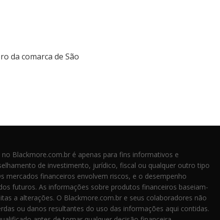
foro da comarca de São
 no Blackmore.com.br é apenas para fins informativos e
elhamento de investimento, jurídico, fiscal ou qualquer outro tipo
Os mercados financeiros envolvem riscos, e o desempenho
dos futuros. As informações sobre produtos financeiros baseiam-
eitas a alterações. O Blackmore.com.br e seus colaboradores não
rdas ou danos resultantes do uso das informações aqui contidas.
ualificado antes de tomar qualquer decisão financeira.