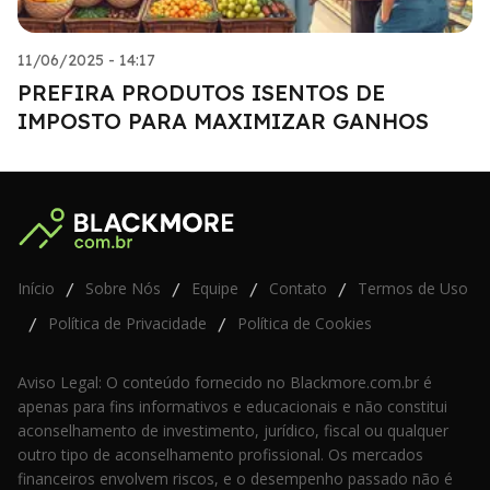
11/06/2025 - 14:17
PREFIRA PRODUTOS ISENTOS DE
IMPOSTO PARA MAXIMIZAR GANHOS
Início
Sobre Nós
Equipe
Contato
Termos de Uso
/
/
/
/
Política de Privacidade
Política de Cookies
/
/
Aviso Legal: O conteúdo fornecido no Blackmore.com.br é
apenas para fins informativos e educacionais e não constitui
aconselhamento de investimento, jurídico, fiscal ou qualquer
outro tipo de aconselhamento profissional. Os mercados
financeiros envolvem riscos, e o desempenho passado não é