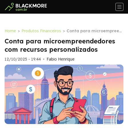
Home
Produtos Financeiros
>
>
Conta para microempreen
dedores com recursos pers
Conta para microempreendedores
onalizados
com recursos personalizados
Fabio Henrique
12/10/2025 - 19:44
•