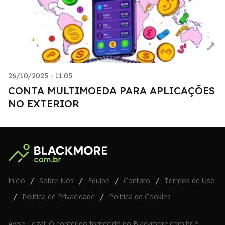
26/10/2025 - 11:05
CONTA MULTIMOEDA PARA APLICAÇÕES
NO EXTERIOR
Início
Sobre Nós
Equipe
Contato
Termos de Uso
/
/
/
/
Política de Privacidade
Política de Cookies
/
/
Aviso Legal: O conteúdo fornecido no Blackmore.com.br é