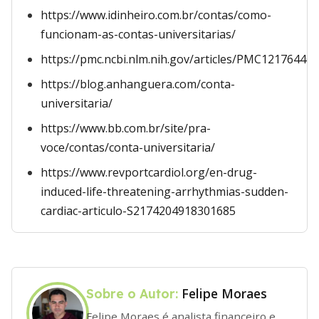
https://www.idinheiro.com.br/contas/como-
funcionam-as-contas-universitarias/
https://pmc.ncbi.nlm.nih.gov/articles/PMC12176446/
https://blog.anhanguera.com/conta-
universitaria/
https://www.bb.com.br/site/pra-
voce/contas/conta-universitaria/
https://www.revportcardiol.org/en-drug-
induced-life-threatening-arrhythmias-sudden-
cardiac-articulo-S2174204918301685
Felipe Moraes
Sobre o Autor:
Felipe Moraes é analista financeiro e