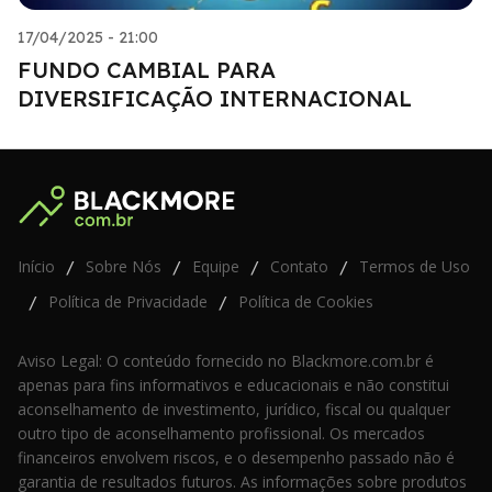
17/04/2025 - 21:00
FUNDO CAMBIAL PARA
DIVERSIFICAÇÃO INTERNACIONAL
Início
Sobre Nós
Equipe
Contato
Termos de Uso
/
/
/
/
Política de Privacidade
Política de Cookies
/
/
Aviso Legal: O conteúdo fornecido no Blackmore.com.br é
apenas para fins informativos e educacionais e não constitui
aconselhamento de investimento, jurídico, fiscal ou qualquer
outro tipo de aconselhamento profissional. Os mercados
financeiros envolvem riscos, e o desempenho passado não é
garantia de resultados futuros. As informações sobre produtos