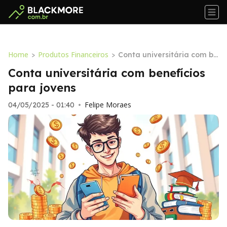
Home
Produtos Financeiros
>
>
Conta universitária com be
nefícios para jovens
Conta universitária com benefícios
para jovens
Felipe Moraes
04/05/2025 - 01:40
•