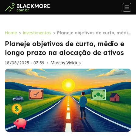
Home
Investimentos
>
>
Planeje objetivos de curto, médio
e longo prazo na alocação de ati
Planeje objetivos de curto, médio e
vos
longo prazo na alocação de ativos
Marcos Vinicius
18/08/2025 - 03:39
•