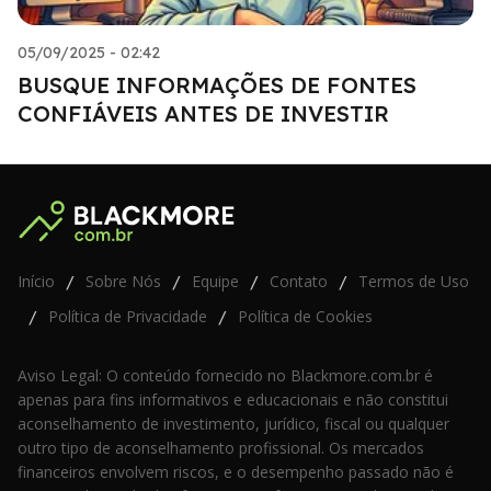
05/09/2025 - 02:42
BUSQUE INFORMAÇÕES DE FONTES
CONFIÁVEIS ANTES DE INVESTIR
Início
Sobre Nós
Equipe
Contato
Termos de Uso
/
/
/
/
Política de Privacidade
Política de Cookies
/
/
Aviso Legal: O conteúdo fornecido no Blackmore.com.br é
apenas para fins informativos e educacionais e não constitui
aconselhamento de investimento, jurídico, fiscal ou qualquer
outro tipo de aconselhamento profissional. Os mercados
financeiros envolvem riscos, e o desempenho passado não é